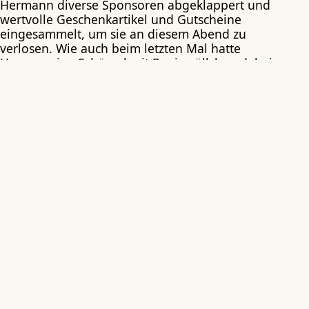
Hermann diverse Sponsoren abgeklappert und
wertvolle Geschenkartikel und Gutscheine
eingesammelt, um sie an diesem Abend zu
verlosen. Wie auch beim letzten Mal hatte
Herman eine Schüssel mit Papierröllchen dabei,
wovon jeder eines ziehen konnte. Darauf waren
Nummern gedruckt, die wiederum jeweils zu
einer Tasche voller Überraschungen gehörten.
Jeder Einzelne bekam eine solche Tüte, in der die
unterschiedlichsten Präsente zu finden waren.
Hier sei ein ausdrücklicher Dank den Sponsoren
und den Kreativen unter uns ausgesprochen, die
das möglich gemacht haben. Zu finden waren
unter anderem selbstgemachte Bilder und
Basteleien, alles Unikate!
Nun folgte, wie auch im letzten Jahr, das
amerikanische Roulette bei dem es hochwertige,
zu dem Zeitpunkt unbekannte Geschenke zu
gewinnen gab. Die Teilnehmer, die nichts
gewonnen haben, mussten wie immer pro
Meldung EUR 1,00 entrichten, wodurch wieder